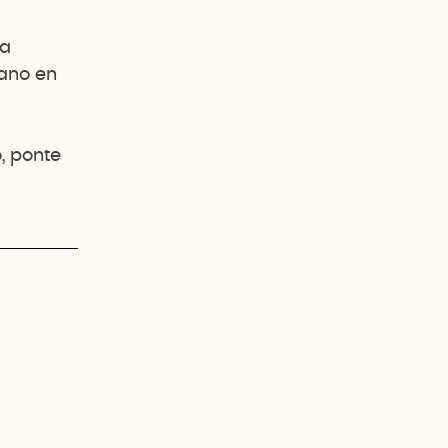
na
ano en
, ponte