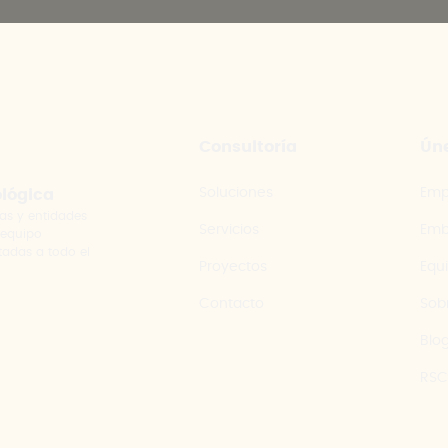
Consultoría
Úne
Soluciones
Emp
ológica
as y entidades
Servicios
Emb
 equipo
tadas a todo el
Proyectos
Equ
Contacto
Sob
Blo
RSC