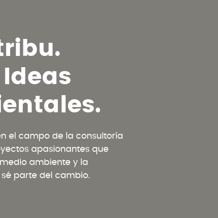
t
r
i
b
u
.
I
d
e
a
s
i
e
n
t
a
l
e
s
.
 el campo de la consultoría
oyectos apasionantes que
l medio ambiente y la
y sé parte del cambio.