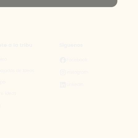
te a la tribu
Síguenos
leo
Facebook
ajadas de Ideas
Instagram
ipo
LinkedIn
re Ideas
g