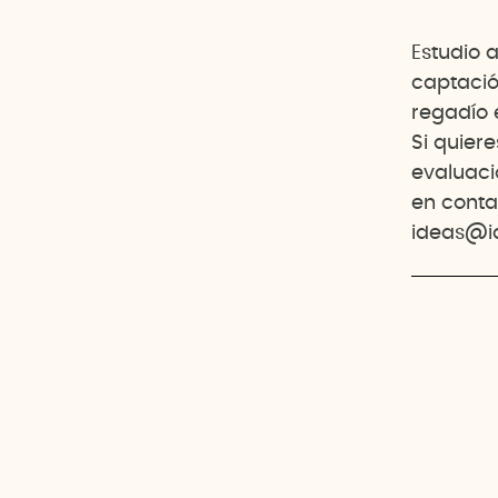
Estudio 
captació
regadío 
Si quier
evaluaci
en conta
ideas@i