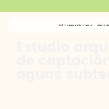
Soluciones integrales
Áreas d
Estudio arqu
de captació
aguas subte