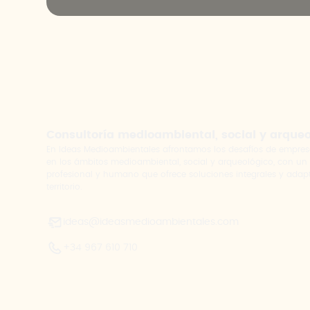
Consultoría medioambiental, social y arque
En Ideas Medioambientales afrontamos los desafíos de empres
en los ámbitos medioambiental, social y arqueológico, con un
profesional y humano que ofrece soluciones integrales y adap
territorio.
ideas@ideasmedioambientales.com
+34 967 610 710