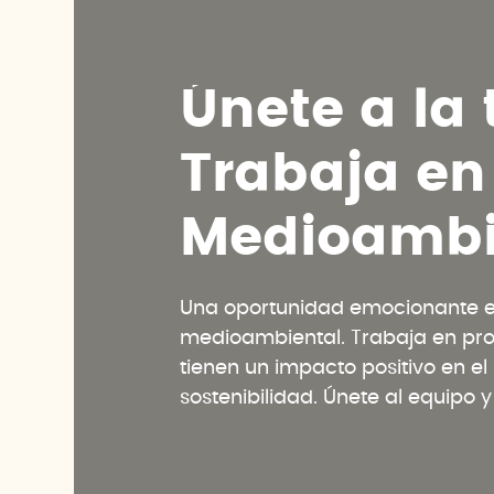
Ú
n
e
t
e
a
l
a
T
r
a
b
a
j
a
e
n
M
e
d
i
o
a
m
b
Una oportunidad emocionante en
medioambiental. Trabaja en pr
tienen un impacto positivo en e
sostenibilidad. Únete al equipo 