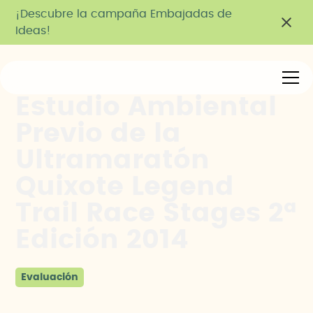
¡Descubre la campaña Embajadas de
Ideas!
Estudio Ambiental
Previo de la
Ultramaratón
Quixote Legend
Trail Race Stages 2ª
Edición 2014
Evaluación