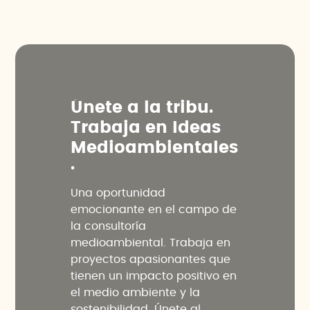
Ú
n
e
t
e
a
l
a
t
r
i
b
u
.
T
r
a
b
a
j
a
e
n
I
d
e
a
s
M
e
d
i
o
a
m
b
i
e
n
t
a
l
e
s
.
Una oportunidad
emocionante en el campo de
la consultoría
medioambiental. Trabaja en
proyectos apasionantes que
tienen un impacto positivo en
el medio ambiente y la
sostenibilidad. Únete al