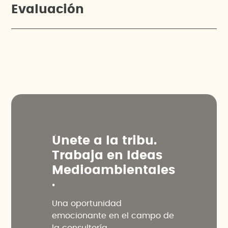
Evaluación
Ú
n
e
t
e
a
l
a
t
r
i
b
u
.
T
r
a
b
a
j
a
e
n
I
d
e
a
s
M
e
d
i
o
a
m
b
i
e
n
t
a
l
e
s
.
Una oportunidad
emocionante en el campo de