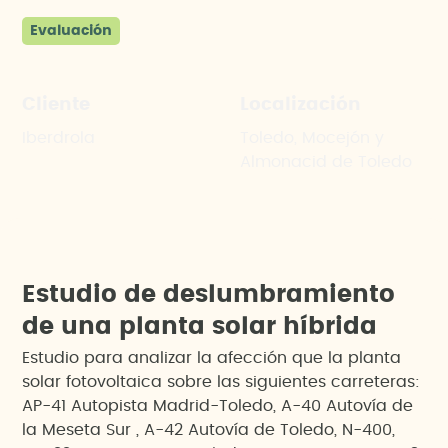
Evaluación
Cliente
Localización
Iberdrola
Toledo, Mocejón y
Almonacid de Toledo
E
s
t
u
d
i
o
d
e
d
e
s
l
u
m
b
r
a
m
i
e
n
t
o
d
e
u
n
a
p
l
a
n
t
a
s
o
l
a
r
h
í
b
r
i
d
a
Estudio para analizar la afección que la planta
solar fotovoltaica sobre las siguientes carreteras:
AP-41 Autopista Madrid-Toledo, A-40 Autovía de
la Meseta Sur , A-42 Autovía de Toledo, N-400,