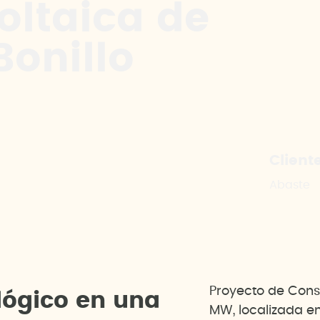
oltaica de
Bonillo
Client
Abaste
Proyecto de Const
l
ó
g
i
c
o
e
n
u
n
a
MW, localizada en