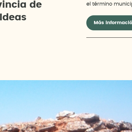
v
i
n
c
i
a
d
e
el término municip
I
d
e
a
s
Más informaci