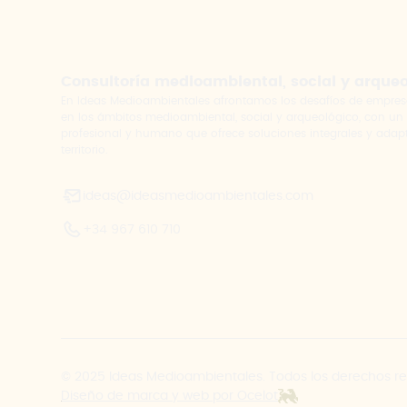
Consultoría medioambiental, social y arque
En Ideas Medioambientales afrontamos los desafíos de empres
en los ámbitos medioambiental, social y arqueológico, con un
profesional y humano que ofrece soluciones integrales y adap
territorio.
ideas@ideasmedioambientales.com
+34 967 610 710
© 2025 Ideas Medioambientales. Todos los derechos r
Diseño de marca y web por Ocelot