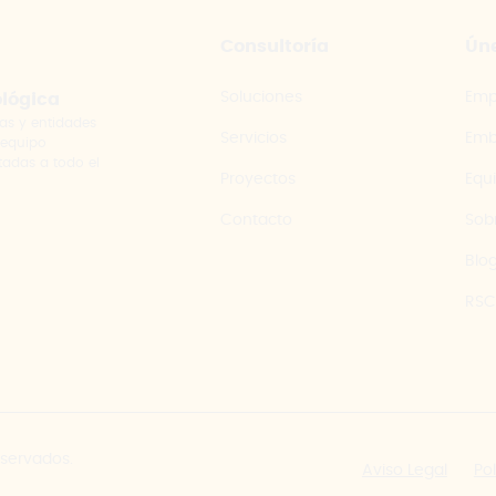
Consultoría
Úne
Soluciones
Emp
ológica
as y entidades
Servicios
Emb
 equipo
tadas a todo el
Proyectos
Equ
Contacto
Sob
Blo
RSC
eservados.
Aviso Legal
Po