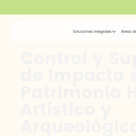
Soluciones integrales
Áreas d
Control y Su
de Impacto s
Patrimonio H
Artístico y
Arqueológic