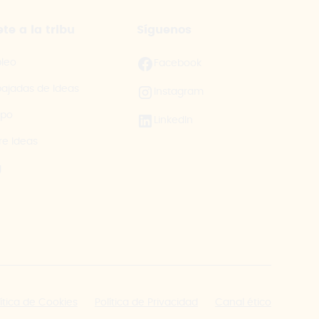
te a la tribu
Síguenos
leo
Facebook
ajadas de Ideas
Instagram
ipo
LinkedIn
re Ideas
g
lítica de Cookies
Política de Privacidad
Canal ético