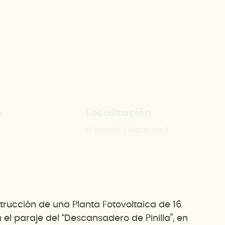
e
Localización
El Bonillo (Albacete)
rucción de una Planta Fotovoltaica de 16
 el paraje del “Descansadero de Pinilla”, en