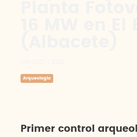
Planta Fotov
16 MW en El 
(Albacete)
Año 2007 y 2008
Arqueología
P
r
i
m
e
r
c
o
n
t
r
o
l
a
r
q
u
e
o