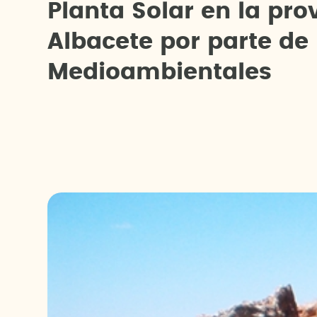
P
l
a
n
t
a
S
o
l
a
r
e
n
l
a
p
r
o
A
l
b
a
c
e
t
e
p
o
r
p
a
r
t
e
d
e
M
e
d
i
o
a
m
b
i
e
n
t
a
l
e
s