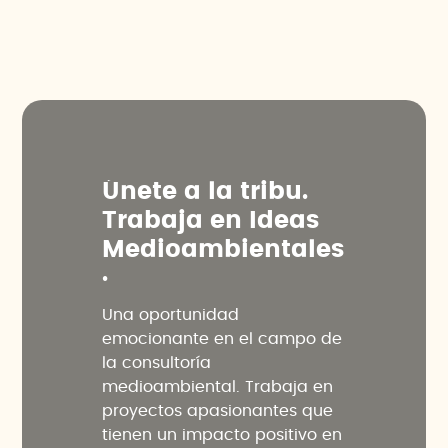
Ú
n
e
t
e
a
l
a
t
r
i
b
u
.
T
r
a
b
a
j
a
e
n
I
d
e
a
s
M
e
d
i
o
a
m
b
i
e
n
t
a
l
e
s
.
Una oportunidad
emocionante en el campo de
la consultoría
medioambiental. Trabaja en
proyectos apasionantes que
tienen un impacto positivo en