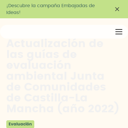
¡Descubre la campaña Embajadas de
Ideas!
Actualización de
las guías de
evaluación
ambiental Junta
de Comunidades
de Castilla-La
Mancha (año 2022)
Evaluación