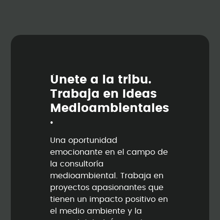
Ú
n
e
t
e
a
l
a
t
r
i
b
u
.
T
r
a
b
a
j
a
e
n
I
d
e
a
s
M
e
d
i
o
a
m
b
i
e
n
t
a
l
e
s
.
Una oportunidad
emocionante en el campo de
la consultoría
medioambiental. Trabaja en
proyectos apasionantes que
tienen un impacto positivo en
el medio ambiente y la