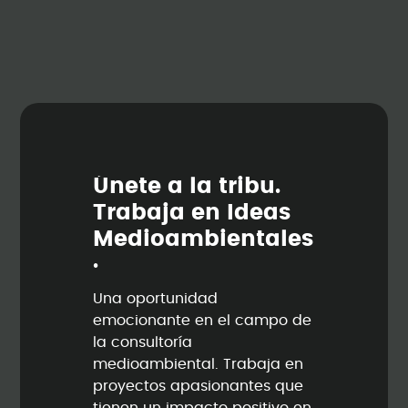
Ú
n
e
t
e
a
l
a
t
r
i
b
u
.
T
r
a
b
a
j
a
e
n
I
d
e
a
s
M
e
d
i
o
a
m
b
i
e
n
t
a
l
e
s
.
Una oportunidad
emocionante en el campo de
la consultoría
medioambiental. Trabaja en
proyectos apasionantes que