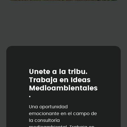
Ú
n
e
t
e
a
l
a
t
r
i
b
u
.
T
r
a
b
a
j
a
e
n
I
d
e
a
s
M
e
d
i
o
a
m
b
i
e
n
t
a
l
e
s
.
Una oportunidad
emocionante en el campo de
la consultoría