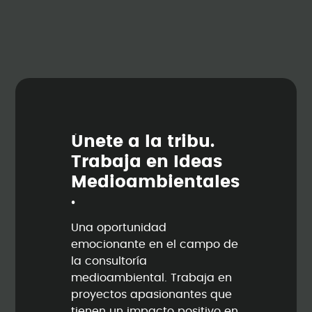
Ú
n
e
t
e
a
l
a
t
r
i
b
u
.
T
r
a
b
a
j
a
e
n
I
d
e
a
s
M
e
d
i
o
a
m
b
i
e
n
t
a
l
e
s
.
Una oportunidad
emocionante en el campo de
la consultoría
medioambiental. Trabaja en
proyectos apasionantes que
tienen un impacto positivo en