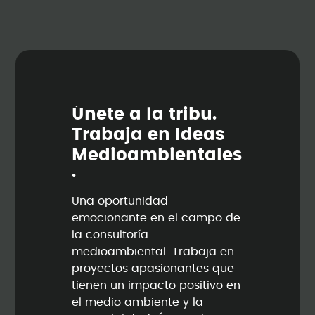
Ú
n
e
t
e
a
l
a
t
r
i
b
u
.
T
r
a
b
a
j
a
e
n
I
d
e
a
s
M
e
d
i
o
a
m
b
i
e
n
t
a
l
e
s
.
Una oportunidad
emocionante en el campo de
la consultoría
medioambiental. Trabaja en
proyectos apasionantes que
tienen un impacto positivo en
el medio ambiente y la