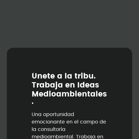
Ú
n
e
t
e
a
l
a
t
r
i
b
u
.
T
r
a
b
a
j
a
e
n
I
d
e
a
s
M
e
d
i
o
a
m
b
i
e
n
t
a
l
e
s
.
Una oportunidad
emocionante en el campo de
la consultoría
medioambiental. Trabaja en