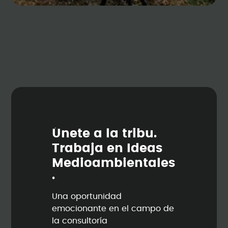
Ú
n
e
t
e
a
l
a
t
r
i
b
u
.
T
r
a
b
a
j
a
e
n
I
d
e
a
s
M
e
d
i
o
a
m
b
i
e
n
t
a
l
e
s
.
Una oportunidad
emocionante en el campo de
la consultoría