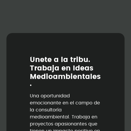
Ú
n
e
t
e
a
l
a
t
r
i
b
u
.
T
r
a
b
a
j
a
e
n
I
d
e
a
s
M
e
d
i
o
a
m
b
i
e
n
t
a
l
e
s
.
Una oportunidad
emocionante en el campo de
la consultoría
medioambiental. Trabaja en
proyectos apasionantes que