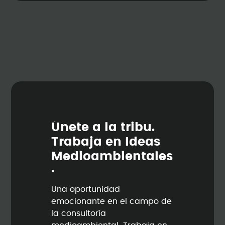
Ú
n
e
t
e
a
l
a
t
r
i
b
u
.
T
r
a
b
a
j
a
e
n
I
d
e
a
s
M
e
d
i
o
a
m
b
i
e
n
t
a
l
e
s
.
Una oportunidad
emocionante en el campo de
la consultoría