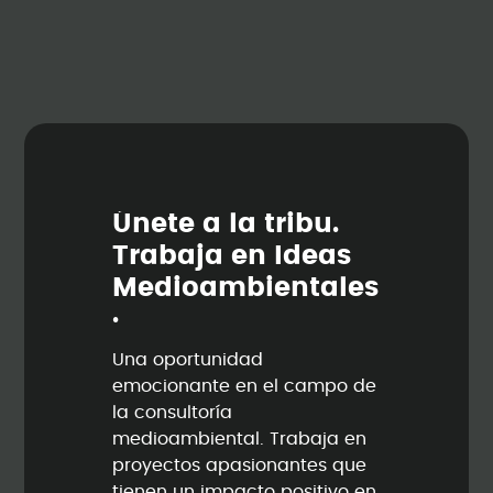
Ú
n
e
t
e
a
l
a
t
r
i
b
u
.
T
r
a
b
a
j
a
e
n
I
d
e
a
s
M
e
d
i
o
a
m
b
i
e
n
t
a
l
e
s
.
Una oportunidad
emocionante en el campo de
la consultoría
medioambiental. Trabaja en
proyectos apasionantes que
tienen un impacto positivo en