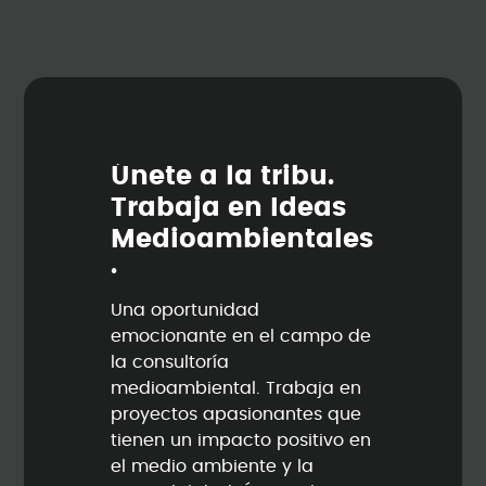
Ú
n
e
t
e
a
l
a
t
r
i
b
u
.
T
r
a
b
a
j
a
e
n
I
d
e
a
s
M
e
d
i
o
a
m
b
i
e
n
t
a
l
e
s
.
Una oportunidad
emocionante en el campo de
la consultoría
medioambiental. Trabaja en
proyectos apasionantes que
tienen un impacto positivo en
el medio ambiente y la