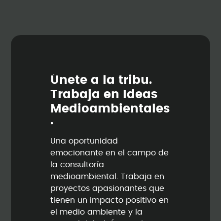
Ú
n
e
t
e
a
l
a
t
r
i
b
u
.
T
r
a
b
a
j
a
e
n
I
d
e
a
s
M
e
d
i
o
a
m
b
i
e
n
t
a
l
e
s
.
Una oportunidad
emocionante en el campo de
la consultoría
medioambiental. Trabaja en
proyectos apasionantes que
tienen un impacto positivo en
el medio ambiente y la