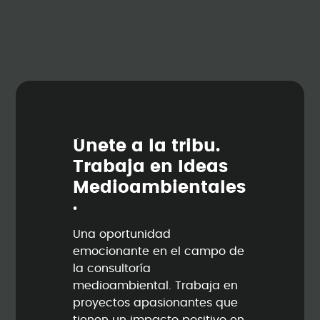
Ú
n
e
t
e
a
l
a
t
r
i
b
u
.
T
r
a
b
a
j
a
e
n
I
d
e
a
s
M
e
d
i
o
a
m
b
i
e
n
t
a
l
e
s
.
Una oportunidad
emocionante en el campo de
la consultoría
medioambiental. Trabaja en
proyectos apasionantes que