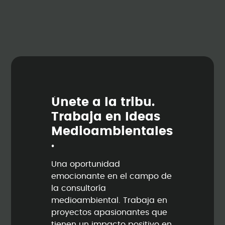
Ú
n
e
t
e
a
l
a
t
r
i
b
u
.
T
r
a
b
a
j
a
e
n
I
d
e
a
s
M
e
d
i
o
a
m
b
i
e
n
t
a
l
e
s
.
Una oportunidad
emocionante en el campo de
la consultoría
medioambiental. Trabaja en
proyectos apasionantes que
tienen un impacto positivo en