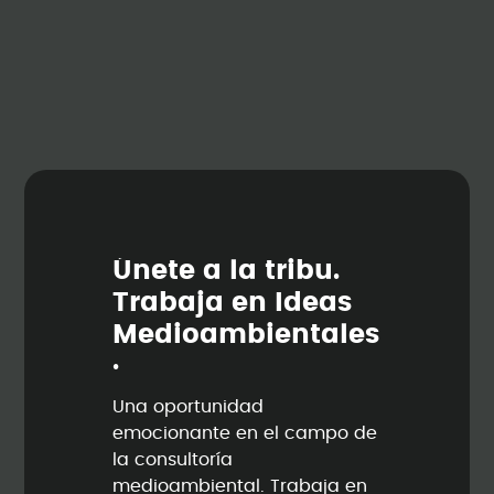
Ú
n
e
t
e
a
l
a
t
r
i
b
u
.
T
r
a
b
a
j
a
e
n
I
d
e
a
s
M
e
d
i
o
a
m
b
i
e
n
t
a
l
e
s
.
Una oportunidad
emocionante en el campo de
la consultoría
medioambiental. Trabaja en