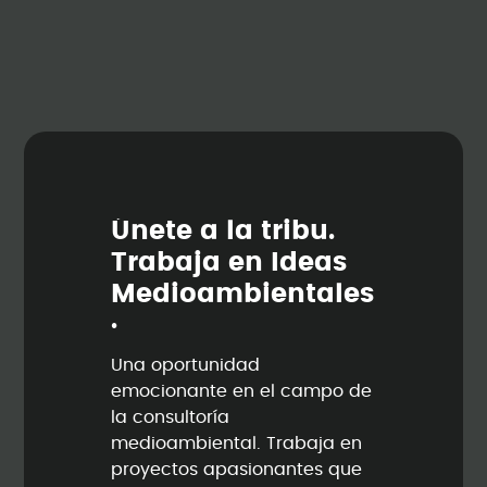
Ú
n
e
t
e
a
l
a
t
r
i
b
u
.
T
r
a
b
a
j
a
e
n
I
d
e
a
s
M
e
d
i
o
a
m
b
i
e
n
t
a
l
e
s
.
Una oportunidad
emocionante en el campo de
la consultoría
medioambiental. Trabaja en
proyectos apasionantes que