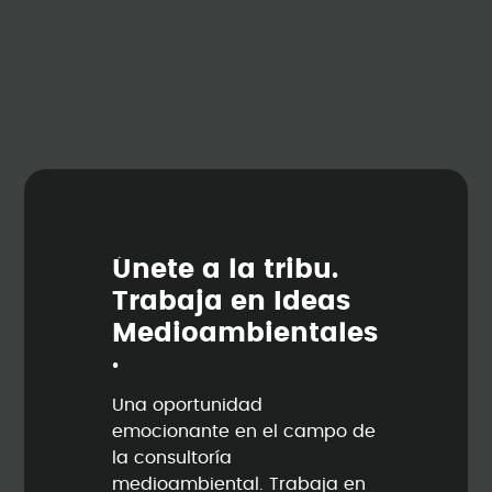
Ú
n
e
t
e
a
l
a
t
r
i
b
u
.
T
r
a
b
a
j
a
e
n
I
d
e
a
s
M
e
d
i
o
a
m
b
i
e
n
t
a
l
e
s
.
Una oportunidad
emocionante en el campo de
la consultoría
medioambiental. Trabaja en