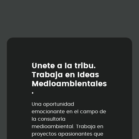
Ú
n
e
t
e
a
l
a
t
r
i
b
u
.
T
r
a
b
a
j
a
e
n
I
d
e
a
s
M
e
d
i
o
a
m
b
i
e
n
t
a
l
e
s
.
Una oportunidad
emocionante en el campo de
la consultoría
medioambiental. Trabaja en
proyectos apasionantes que