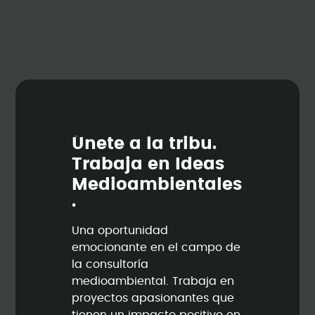
Ú
n
e
t
e
a
l
a
t
r
i
b
u
.
T
r
a
b
a
j
a
e
n
I
d
e
a
s
M
e
d
i
o
a
m
b
i
e
n
t
a
l
e
s
.
Una oportunidad
emocionante en el campo de
la consultoría
medioambiental. Trabaja en
proyectos apasionantes que