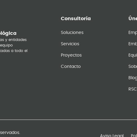
Consultoría
Úne
Soluciones
Emp
ológica
as y entidades
Servicios
Emb
 equipo
tadas a todo el
Proyectos
Equ
Contacto
Sob
Blo
RSC
eservados.
Aviso Legal
Po