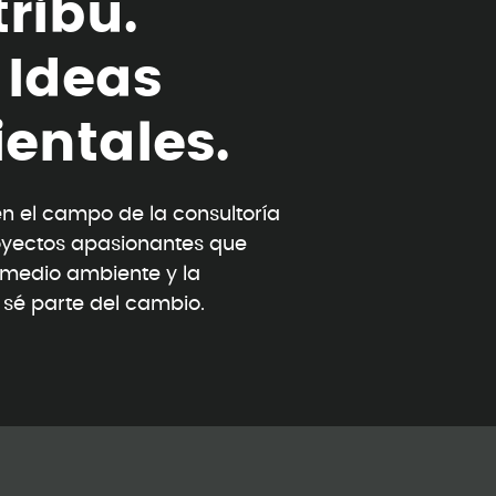
t
r
i
b
u
.
I
d
e
a
s
i
e
n
t
a
l
e
s
.
 el campo de la consultoría
oyectos apasionantes que
l medio ambiente y la
y sé parte del cambio.