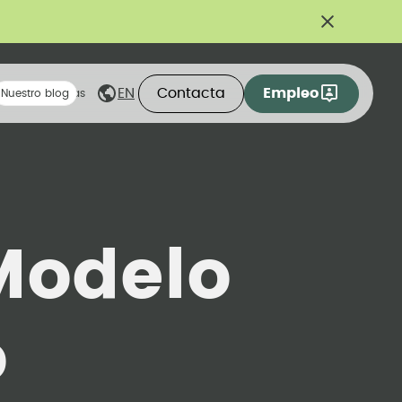
Contacta
Empleo
EN
eas compartidas
Nuestro blog
Modelo
o