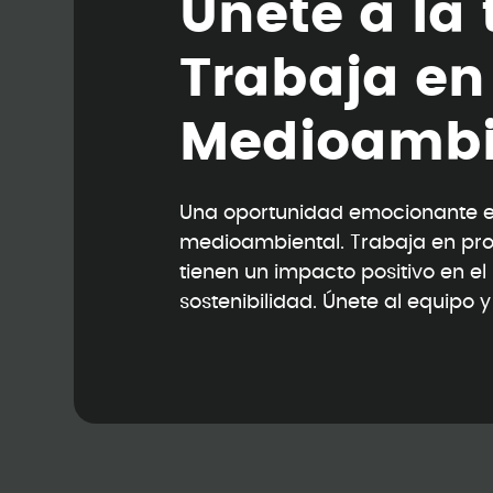
Ú
n
e
t
e
a
l
a
T
r
a
b
a
j
a
e
n
M
e
d
i
o
a
m
b
Una oportunidad emocionante en
medioambiental. Trabaja en pr
tienen un impacto positivo en e
sostenibilidad. Únete al equipo 