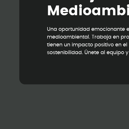
M
e
d
i
o
a
m
b
Una oportunidad emocionante en
medioambiental. Trabaja en pr
tienen un impacto positivo en e
sostenibilidad. Únete al equipo 