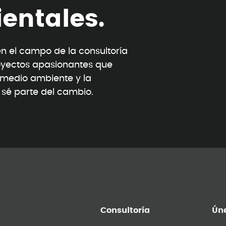
i
e
n
t
a
l
e
s
.
 el campo de la consultoría
oyectos apasionantes que
l medio ambiente y la
y sé parte del cambio.
Consultoría
Úne