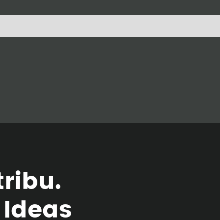
t
r
i
b
u
.
I
d
e
a
s