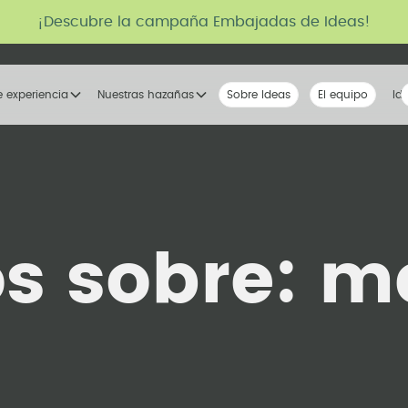
¡Descubre la campaña Embajadas de Ideas!
e experiencia
Nuestras hazañas
Sobre Ideas
Nuestra voz
El equipo
La tribu
Id
os sobre:
m