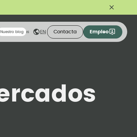
Contacta
Empleo
EN
eas compartidas
Nuestro blog
ercados