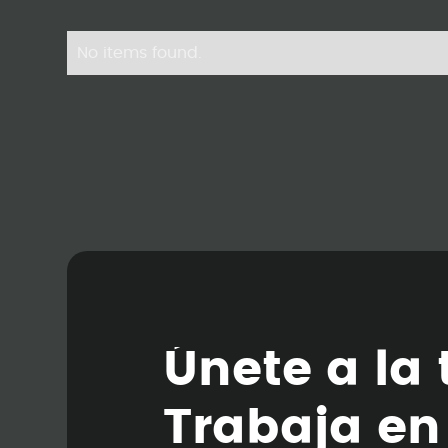
No items found.
Ú
n
e
t
e
a
l
a
T
r
a
b
a
j
a
e
n