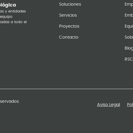
Soluciones
Emp
ológica
as y entidades
Servicios
Emb
 equipo
tadas a todo el
Proyectos
Equ
Contacto
Sob
Blo
RSC
eservados.
Aviso Legal
Po