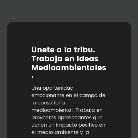
Ú
n
e
t
e
a
l
a
t
r
i
b
u
.
T
r
a
b
a
j
a
e
n
I
d
e
a
s
M
e
d
i
o
a
m
b
i
e
n
t
a
l
e
s
.
Una oportunidad
emocionante en el campo de
la consultoría
medioambiental. Trabaja en
proyectos apasionantes que
tienen un impacto positivo en
el medio ambiente y la