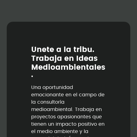
Ú
n
e
t
e
a
l
a
t
r
i
b
u
.
T
r
a
b
a
j
a
e
n
I
d
e
a
s
M
e
d
i
o
a
m
b
i
e
n
t
a
l
e
s
.
Una oportunidad
emocionante en el campo de
la consultoría
medioambiental. Trabaja en
proyectos apasionantes que
tienen un impacto positivo en
el medio ambiente y la