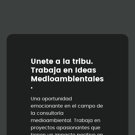
Ú
n
e
t
e
a
l
a
t
r
i
b
u
.
T
r
a
b
a
j
a
e
n
I
d
e
a
s
M
e
d
i
o
a
m
b
i
e
n
t
a
l
e
s
.
Una oportunidad
emocionante en el campo de
la consultoría
medioambiental. Trabaja en
proyectos apasionantes que