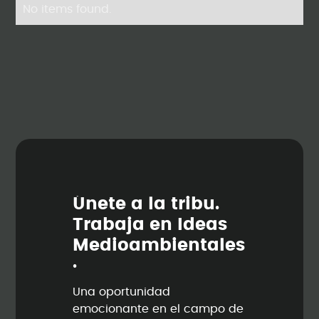
No items found.
Ú
n
e
t
e
a
l
a
t
r
i
b
u
.
T
r
a
b
a
j
a
e
n
I
d
e
a
s
M
e
d
i
o
a
m
b
i
e
n
t
a
l
e
s
.
Una oportunidad
emocionante en el campo de