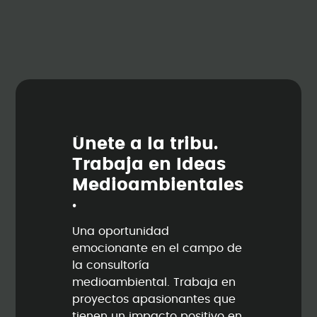
Ú
n
e
t
e
a
l
a
t
r
i
b
u
.
T
r
a
b
a
j
a
e
n
I
d
e
a
s
M
e
d
i
o
a
m
b
i
e
n
t
a
l
e
s
.
Una oportunidad
emocionante en el campo de
la consultoría
medioambiental. Trabaja en
proyectos apasionantes que
tienen un impacto positivo en