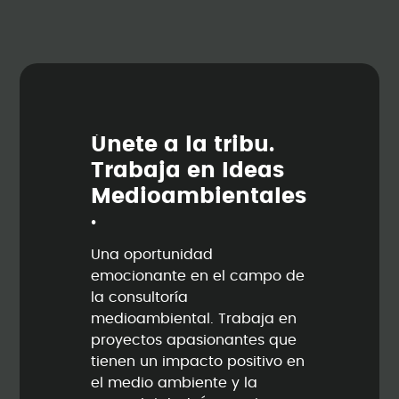
Ú
n
e
t
e
a
l
a
t
r
i
b
u
.
T
r
a
b
a
j
a
e
n
I
d
e
a
s
M
e
d
i
o
a
m
b
i
e
n
t
a
l
e
s
.
Una oportunidad
emocionante en el campo de
la consultoría
medioambiental. Trabaja en
proyectos apasionantes que
tienen un impacto positivo en
el medio ambiente y la