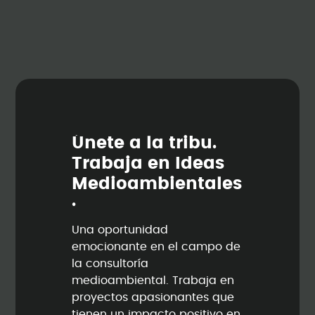
Ú
n
e
t
e
a
l
a
t
r
i
b
u
.
T
r
a
b
a
j
a
e
n
I
d
e
a
s
M
e
d
i
o
a
m
b
i
e
n
t
a
l
e
s
.
Una oportunidad
emocionante en el campo de
la consultoría
medioambiental. Trabaja en
proyectos apasionantes que
tienen un impacto positivo en