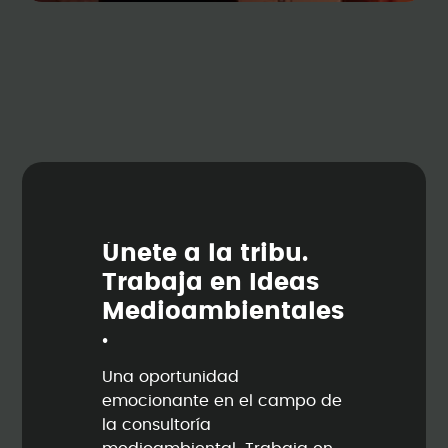
Ú
n
e
t
e
a
l
a
t
r
i
b
u
.
T
r
a
b
a
j
a
e
n
I
d
e
a
s
M
e
d
i
o
a
m
b
i
e
n
t
a
l
e
s
.
Una oportunidad
emocionante en el campo de
la consultoría