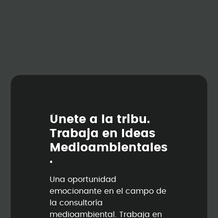
Ú
n
e
t
e
a
l
a
t
r
i
b
u
.
T
r
a
b
a
j
a
e
n
I
d
e
a
s
M
e
d
i
o
a
m
b
i
e
n
t
a
l
e
s
.
Una oportunidad
emocionante en el campo de
la consultoría
medioambiental. Trabaja en