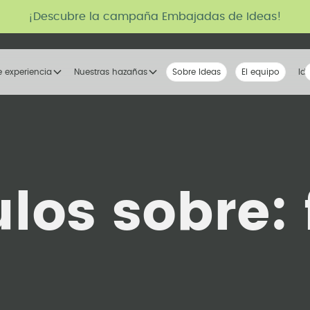
¡Descubre la campaña Embajadas de Ideas!
e experiencia
Nuestras hazañas
Sobre Ideas
Nuestra voz
El equipo
La tribu
Id
ulos sobre: