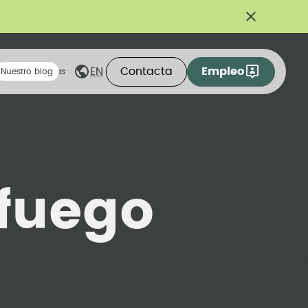
Contacta
Empleo
EN
eas compartidas
Nuestro blog
fuego