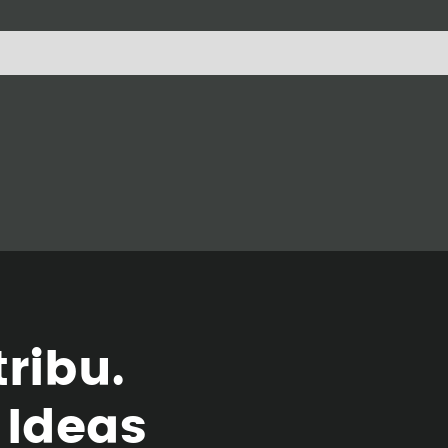
t
r
i
b
u
.
I
d
e
a
s