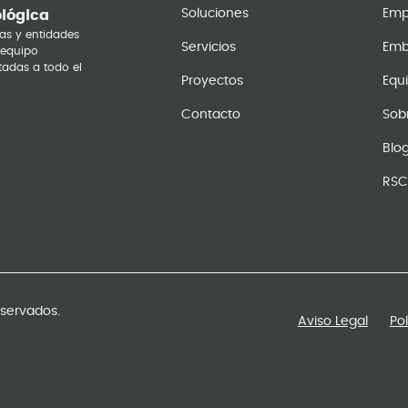
Soluciones
Emp
ológica
as y entidades
Servicios
Emb
 equipo
tadas a todo el
Proyectos
Equ
Contacto
Sob
Blo
RSC
eservados.
Aviso Legal
Po