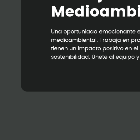
M
e
d
i
o
a
m
b
Una oportunidad emocionante en
medioambiental. Trabaja en pr
tienen un impacto positivo en e
sostenibilidad. Únete al equipo 