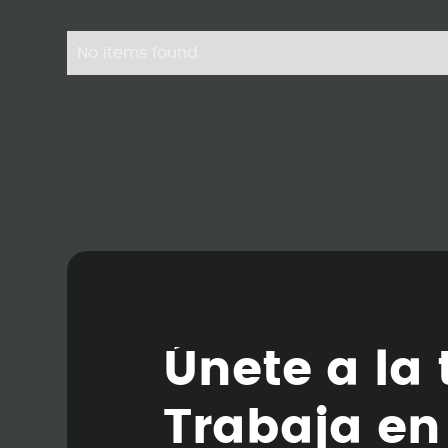
No items found.
Ú
n
e
t
e
a
l
a
T
r
a
b
a
j
a
e
n