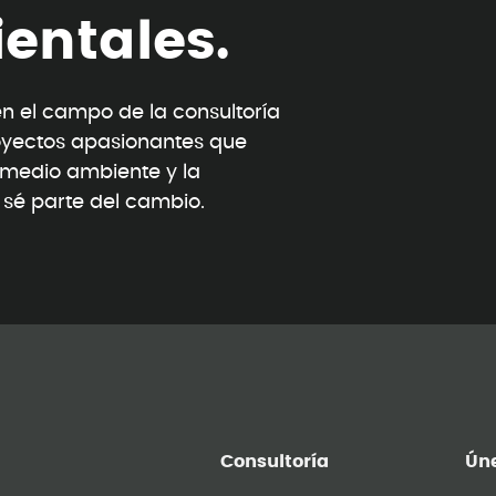
i
e
n
t
a
l
e
s
.
 el campo de la consultoría
oyectos apasionantes que
l medio ambiente y la
y sé parte del cambio.
Consultoría
Úne