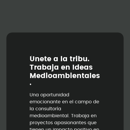
Ú
n
e
t
e
a
l
a
t
r
i
b
u
.
T
r
a
b
a
j
a
e
n
I
d
e
a
s
M
e
d
i
o
a
m
b
i
e
n
t
a
l
e
s
.
Una oportunidad
emocionante en el campo de
la consultoría
medioambiental. Trabaja en
proyectos apasionantes que
tienen un impacto positivo en