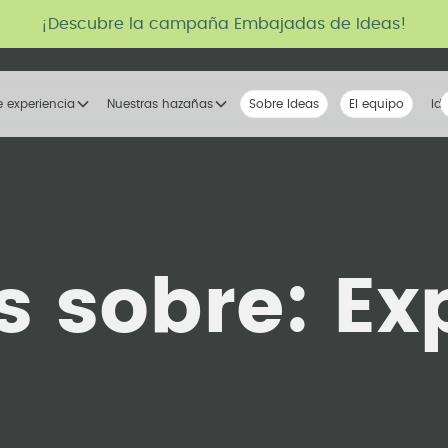
¡Descubre la campaña Embajadas de Ideas!
e experiencia
Nuestras hazañas
Sobre Ideas
Nuestra voz
El equipo
La tribu
Id
os sobre:
Ex