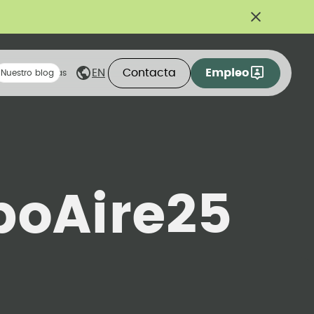
Contacta
Empleo
EN
eas compartidas
Nuestro blog
poAire25