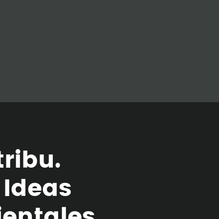
t
r
i
b
u
.
I
d
e
a
s
i
e
n
t
a
l
e
s
.