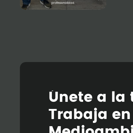
profesionalidad.
Ú
n
e
t
e
a
l
a
T
r
a
b
a
j
a
e
n
M
e
d
i
o
a
m
b