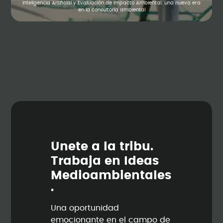
Inteligencia Artificial y Evaluación de Impacto Ambiental: una nueva era
en la consultoría ambiental
Ú
n
e
t
e
a
l
a
t
r
i
b
u
.
T
r
a
b
a
j
a
e
n
I
d
e
a
s
M
e
d
i
o
a
m
b
i
e
n
t
a
l
e
s
.
Una oportunidad
emocionante en el campo de