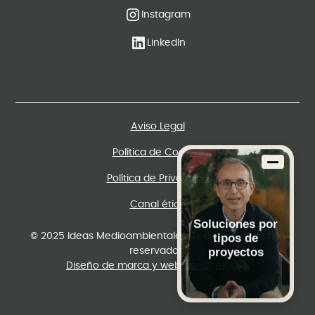
Instagram
LinkedIn
Aviso Legal
Política de Cookies
Política de Privacidad
Canal ético
Soluciones por
tipos de
© 2025 Ideas Medioambientales. Todos los derechos
proyectos
reservados.
Diseño de marca y web por Ocelot