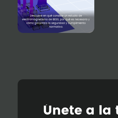
Descubre en qué consiste un estudio de
electromagnetismo de BESS, por qué es necesario y
cómo garantiza la seguridad y cumplimiento
normativo.
Ú
n
e
t
e
a
l
a