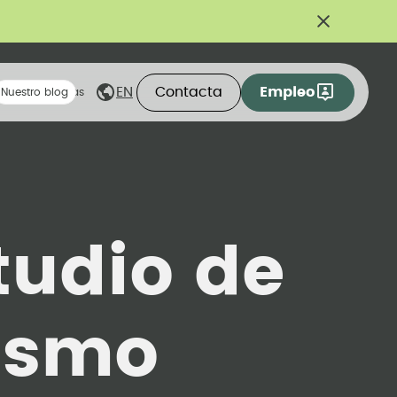
Contacta
Empleo
EN
eas compartidas
Nuestro blog
tudio de
ismo