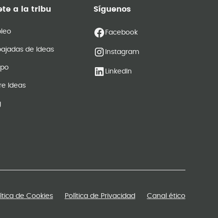
te a la tribu
Síguenos
leo
Facebook
ajadas de Ideas
Instagram
ipo
LinkedIn
re Ideas
g
lítica de Cookies
Política de Privacidad
Canal ético