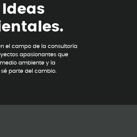
I
d
e
a
s
i
e
n
t
a
l
e
s
.
 el campo de la consultoría
oyectos apasionantes que
l medio ambiente y la
y sé parte del cambio.