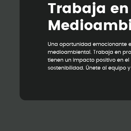
T
r
a
b
a
j
a
e
n
M
e
d
i
o
a
m
b
Una oportunidad emocionante en
medioambiental. Trabaja en pr
tienen un impacto positivo en e
sostenibilidad. Únete al equipo 