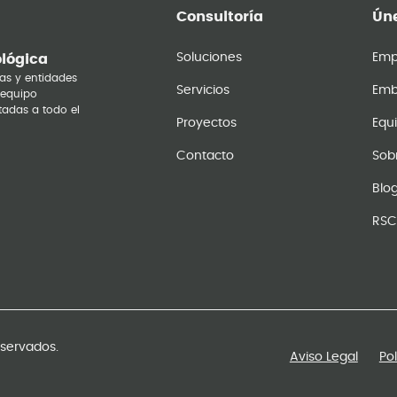
Consultoría
Úne
Soluciones
Emp
ológica
as y entidades
Servicios
Emb
 equipo
tadas a todo el
Proyectos
Equ
Contacto
Sob
Blo
RSC
eservados.
Aviso Legal
Po