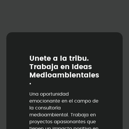
Ú
n
e
t
e
a
l
a
t
r
i
b
u
.
T
r
a
b
a
j
a
e
n
I
d
e
a
s
M
e
d
i
o
a
m
b
i
e
n
t
a
l
e
s
.
Una oportunidad
emocionante en el campo de
la consultoría
medioambiental. Trabaja en
proyectos apasionantes que
tienen un impacto positivo en