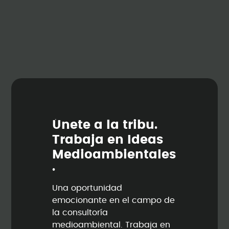
Ú
n
e
t
e
a
l
a
t
r
i
b
u
.
T
r
a
b
a
j
a
e
n
I
d
e
a
s
M
e
d
i
o
a
m
b
i
e
n
t
a
l
e
s
.
Una oportunidad
emocionante en el campo de
la consultoría
medioambiental. Trabaja en