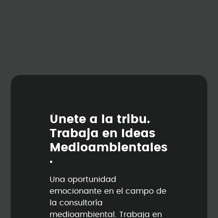
Ú
n
e
t
e
a
l
a
t
r
i
b
u
.
T
r
a
b
a
j
a
e
n
I
d
e
a
s
M
e
d
i
o
a
m
b
i
e
n
t
a
l
e
s
.
Una oportunidad
emocionante en el campo de
la consultoría
medioambiental. Trabaja en