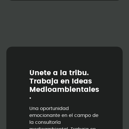
Ú
n
e
t
e
a
l
a
t
r
i
b
u
.
T
r
a
b
a
j
a
e
n
I
d
e
a
s
M
e
d
i
o
a
m
b
i
e
n
t
a
l
e
s
.
Una oportunidad
emocionante en el campo de
la consultoría