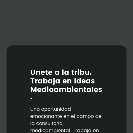
Ú
n
e
t
e
a
l
a
t
r
i
b
u
.
T
r
a
b
a
j
a
e
n
I
d
e
a
s
M
e
d
i
o
a
m
b
i
e
n
t
a
l
e
s
.
Una oportunidad
emocionante en el campo de
la consultoría
medioambiental. Trabaja en