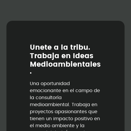
Ú
n
e
t
e
a
l
a
t
r
i
b
u
.
T
r
a
b
a
j
a
e
n
I
d
e
a
s
M
e
d
i
o
a
m
b
i
e
n
t
a
l
e
s
.
Una oportunidad
emocionante en el campo de
la consultoría
medioambiental. Trabaja en
proyectos apasionantes que
tienen un impacto positivo en
el medio ambiente y la