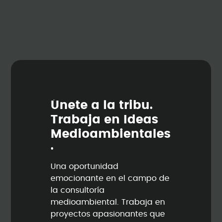
Ú
n
e
t
e
a
l
a
t
r
i
b
u
.
T
r
a
b
a
j
a
e
n
I
d
e
a
s
M
e
d
i
o
a
m
b
i
e
n
t
a
l
e
s
.
Una oportunidad
emocionante en el campo de
la consultoría
medioambiental. Trabaja en
proyectos apasionantes que