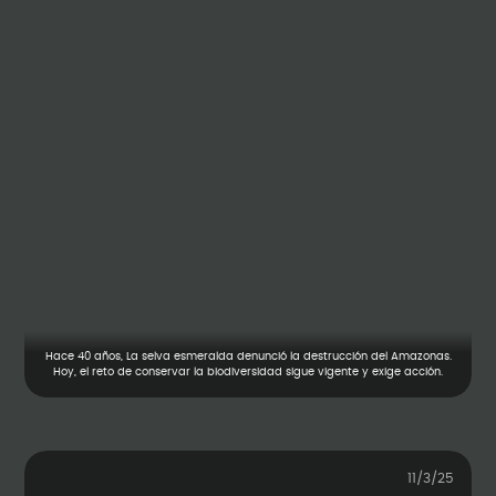
Hace 40 años, La selva esmeralda denunció la destrucción del Amazonas.
Hoy, el reto de conservar la biodiversidad sigue vigente y exige acción.
11/3/25