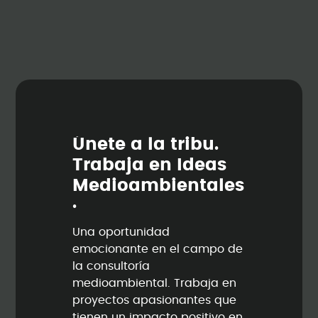
Ú
n
e
t
e
a
l
a
t
r
i
b
u
.
T
r
a
b
a
j
a
e
n
I
d
e
a
s
M
e
d
i
o
a
m
b
i
e
n
t
a
l
e
s
.
Una oportunidad
emocionante en el campo de
la consultoría
medioambiental. Trabaja en
proyectos apasionantes que
tienen un impacto positivo en