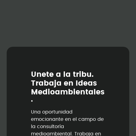
Ú
n
e
t
e
a
l
a
t
r
i
b
u
.
T
r
a
b
a
j
a
e
n
I
d
e
a
s
M
e
d
i
o
a
m
b
i
e
n
t
a
l
e
s
.
Una oportunidad
emocionante en el campo de
la consultoría
medioambiental. Trabaja en