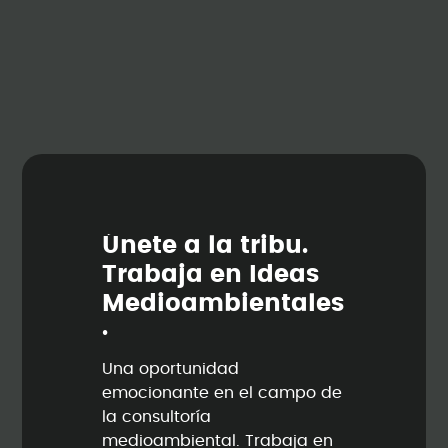
Ú
n
e
t
e
a
l
a
t
r
i
b
u
.
T
r
a
b
a
j
a
e
n
I
d
e
a
s
M
e
d
i
o
a
m
b
i
e
n
t
a
l
e
s
.
Una oportunidad
emocionante en el campo de
la consultoría
medioambiental. Trabaja en